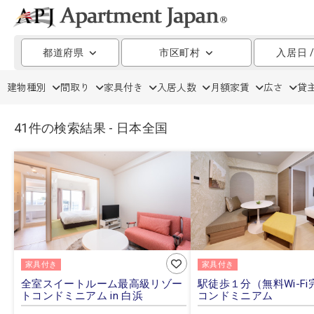
都道府県
市区町村
入居日 
建物種別
間取り
家具付き
入居人数
月額家賃
広さ
貸
41件の検索結果 - 日本全国
家具付き
家具付き
全室スイートルーム最高級リゾー
駅徒歩１分（無料Wi-F
トコンドミニアム in 白浜
コンドミニアム