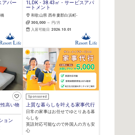
ービスアパー
1LDK - 38.43㎡ - サービスアパ
ートメント
本橋
和歌山県 西牟婁郡白浜町-
300,000
～ 円/月
2026.10.01
入居可能日
Sponsored
上質な暮らしを叶える家事代行
便性高い物
日常の家事はお任せでゆとりある暮
らしを
マンション
英語対応可能なので外国人の方も安
原
心