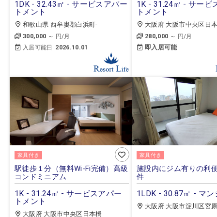
1DK - 32.43㎡ - サービスアパー
1K - 31.24㎡ - サ
トメント
トメント
和歌山県 西牟婁郡白浜町-
大阪府 大阪市中央区日
300,000
280,000
～ 円/月
～ 円/月
2026.10.01
即入居可能
入居可能日
家具付き
家具付き
駅徒歩１分（無料Wi-Fi完備）高級
施設内にジム有りの利
コンドミニアム
件
1K - 31.24㎡ - サービスアパー
1LDK - 30.87㎡ - 
トメント
大阪府 大阪市淀川区宮
大阪府 大阪市中央区日本橋