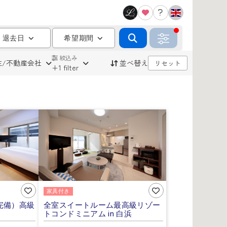
/ 退去日
希望期間
絞込み
主/不動産会社
並べ替え
リセット
+1 filter
家具付き
i完備）高級
全室スイートルーム最高級リゾー
トコンドミニアム in 白浜