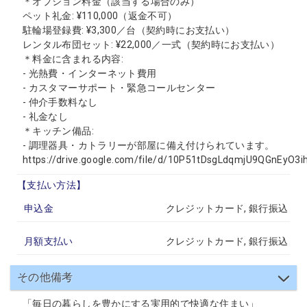
＊オプション料金（該当する場合のみ）
ペット礼金: ¥110,000（返金不可）
駐輪場登録費: ¥3,300／台（契約時にお支払い）
レンタル布団セット: ¥22,000／一式（契約時にお支払い）
＊料金に含まれる内容:
- 光熱費・インターネット費用
- カスタマーサポート・緊急コールセンター
- 仲介手数料なし
- 礼金なし
＊キッチン備品:
- 調理器具・カトラリーが部屋に備え付けられています。
https://drive.google.com/file/d/10P51tDsgLdqmjU9QGnEyO3
【支払い方法】
申込金
クレジットカード, 銀行振込
月額支払い
クレジットカード, 銀行振込
その他備考
「毎日の暮らしを豊かにする実用的で快適な住まい」