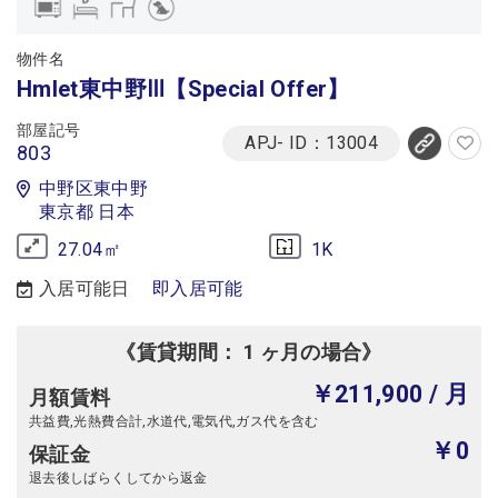
物件名
Hmlet東中野Ⅲ【Special Offer】
部屋記号
APJ- ID：13004
803
中野区東中野
東京都 日本
27.04㎡
1K
入居可能日
即入居可能
《賃貸期間： 1 ヶ月の場合》
￥211,900
/ 月
月額賃料
共益費,光熱費合計,水道代,電気代,ガス代を含む
￥0
保証金
退去後しばらくしてから返金