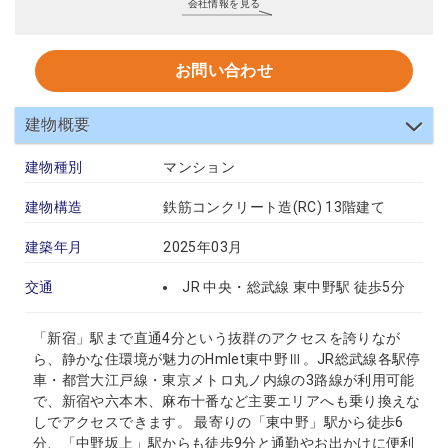
会社情報を見る
お問い合わせ
建物概要
建物種別
マンション
建物構造
鉄筋コンクリート造(RC) 13階建て
建築年月
2025年03月
交通
JR 中央・総武線 東中野駅 徒歩5分
「新宿」駅まで直通4分という抜群のアクセスを誇りなが
ら、静かな住環境が魅力のHmlet東中野Ⅲ。JR総武線各駅停
車・都営大江戸線・東京メトロ丸ノ内線の3路線が利用可能
で、新宿や六本木、麻布十番など主要エリアへも乗り換えな
しでアクセスできます。 最寄りの「東中野」駅から徒歩6
分、「中野坂上」駅からも徒歩9分と通勤やお出かけに便利