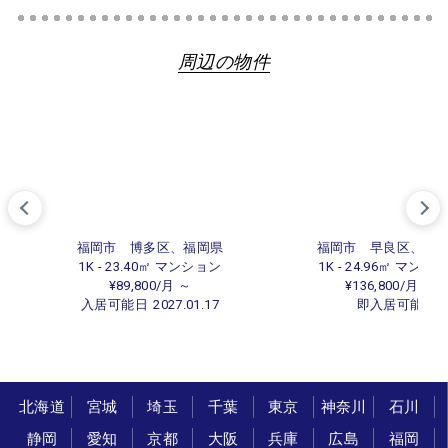
周辺の物件
福岡市 博多区、福岡県
福岡市 早良区、福
1K - 23.40㎡ マンション
1K - 24.96㎡ マンシ
¥89,800/月 ～
¥136,800/月 ～
入居可能日
2027.01.17
即入居可能
北海道
宮城
埼玉
千葉
東京
神奈川
石川
静岡
愛知
京都
大阪
兵庫
広島
福岡