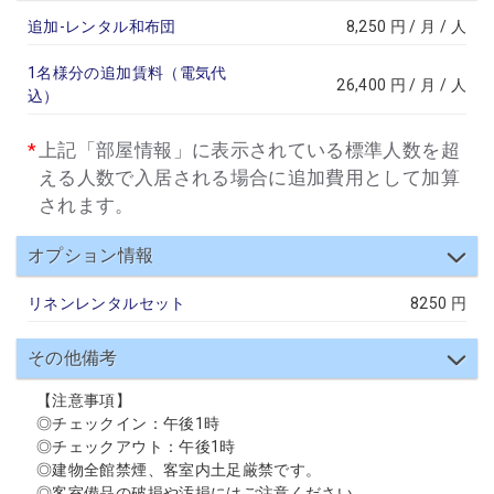
追加-レンタル和布団
8,250 円 / 月 / 人
1名様分の追加賃料（電気代
26,400 円 / 月 / 人
込）
上記「部屋情報」に表示されている標準人数を超
える人数で入居される場合に追加費用として加算
されます。
オプション情報
リネンレンタルセット
8250 円
その他備考
【注意事項】
◎チェックイン：午後1時
◎チェックアウト：午後1時
◎建物全館禁煙、客室内土足厳禁です。
◎客室備品の破損や汚損にはご注意ください。