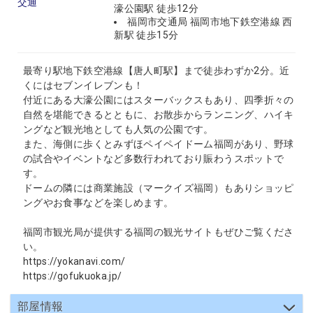
交通
濠公園駅 徒歩12分
福岡市交通局 福岡市地下鉄空港線 西
新駅 徒歩15分
最寄り駅地下鉄空港線【唐人町駅】まで徒歩わずか2分。近
くにはセブンイレブンも！
付近にある大濠公園にはスターバックスもあり、四季折々の
自然を堪能できるとともに、お散歩からランニング、ハイキ
ングなど観光地としても人気の公園です。
また、海側に歩くとみずほペイペイドーム福岡があり、野球
の試合やイベントなど多数行われており賑わうスポットで
す。
ドームの隣には商業施設（マークイズ福岡）もありショッピ
ングやお食事などを楽しめます。
福岡市観光局が提供する福岡の観光サイトもぜひご覧くださ
い。
https://yokanavi.com/
https://gofukuoka.jp/
部屋情報