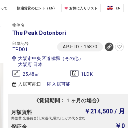
たって
快適賃貸のヒント（EN)
お気に入りリスト
EN
物件名
滞
The Peak Dotonbori
部屋記号
APJ- ID：15870
TPD01
大阪市中央区道頓堀（その他）
大阪府 日本
25.48㎡
1LDK
入居可能日
即入居可能
《賃貸期間： 1 ヶ月の場合》
￥214,500
/ 月
月額賃料
共益費,光熱費合計,水道代,電気代,ガス代を含む
￥0
保証金