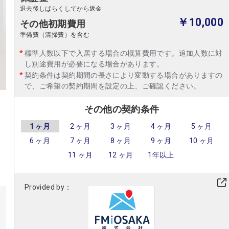
退去後しばらくしてから返金
￥10,000
その他初期費用
準備費（清掃費）を含む
標準人数以下で入居する場合の概算費用です。追加人数に対
し別途費用が必要になる場合があります。
契約条件は契約期間の長さにより変動する場合がありますの
で、ご希望の契約期間を設定の上、ご確認ください。
その他の契約条件
1 ヶ月
2 ヶ月
3 ヶ月
4 ヶ月
5 ヶ月
6 ヶ月
7 ヶ月
8 ヶ月
9 ヶ月
10 ヶ月
11 ヶ月
12 ヶ月
1年以上
Provided by：