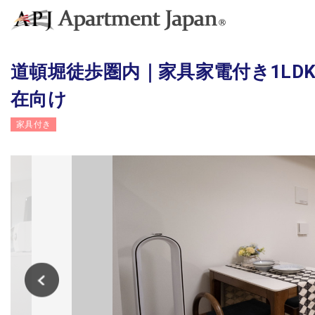
道頓堀徒歩圏内｜家具家電付き1LD
在向け
家具付き