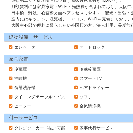
道頓堀エリア徒歩圏内に位置する家具家電付き1LDKです。
月額賃料には家具家電・Wi-Fi・光熱費が含まれており、大阪
日本橋、難波、心斎橋方面へアクセスしやすく、観光・出張・
室内にはキッチン、洗濯機、エアコン、Wi-Fiを完備しており
大阪中心部で便利に暮らしたい外国籍の方、法人利用、長期旅
建物設備・サービス
エレベーター
オートロック
家具家電
冷蔵庫
冷凍冷蔵庫
掃除機
スマートTV
食器洗浄機
ヘアドライヤー
ダイニングテーブル・イス
ソファ
ヒーター
空気清浄機
付帯サービス
クレジットカード払い可能
家事代行サービス