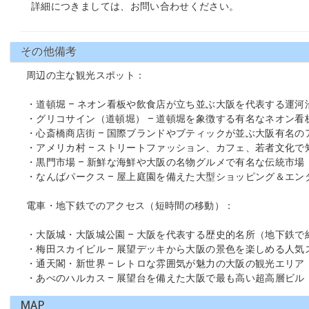
詳細につきましては、お問い合わせください。
その他備考
周辺の主な観光スポット：
・道頓堀 – ネオン看板や飲食店が立ち並ぶ大阪を代表する運河
・グリコサイン（道頓堀） – 道頓堀を象徴する有名なネオン看
・心斎橋商店街 – 国際ブランドやブティックが並ぶ大阪有名の
・アメリカ村 – ストリートファッション、カフェ、若者文化で
・黒門市場 – 新鮮な海鮮や大阪の名物グルメで有名な伝統市場
・なんばパークス – 屋上庭園を備えた大型ショッピング＆エン
電車・地下鉄でのアクセス（短時間の移動）：
・大阪城・大阪城公園 – 大阪を代表する歴史的名所（地下鉄で約
・梅田スカイビル – 展望デッキから大阪の景色を楽しめる人気
・通天閣・新世界 – レトロな雰囲気が魅力の大阪の観光エリア
・あべのハルカス – 展望台を備えた大阪で最も高い超高層ビル
MAP