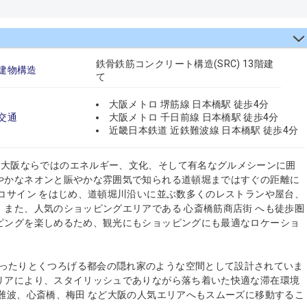
鉄骨鉄筋コンクリート構造(SRC) 13階建
建物構造
て
大阪メトロ 堺筋線 日本橋駅 徒歩4分
交通
大阪メトロ 千日前線 日本橋駅 徒歩4分
近畿日本鉄道 近鉄難波線 日本橋駅 徒歩4分
ori は、大阪ならではのエネルギー、文化、そして有名なグルメシーンに囲
やかなネオンと賑やかな雰囲気で知られる道頓堀まではすぐの距離に
コサイン をはじめ、道頓堀川沿いに並ぶ数多くのレストランや屋台、
また、人気のショッピングエリアである 心斎橋筋商店街 へも徒歩圏
ピングを楽しめるため、観光にもショッピングにも最適なロケーショ
えた後にゆったりとくつろげる都会の隠れ家のような空間として設計されていま
リアにより、スタイリッシュでありながら落ち着いた快適な滞在環境
難波、心斎橋、梅田 など大阪の人気エリアへもスムーズに移動するこ