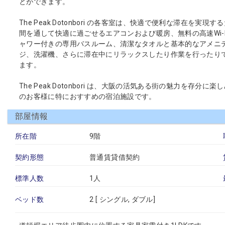
とができます。
The Peak Dotonbori の各客室は、快適で便利な滞在
間を通して快適に過ごせるエアコンおよび暖房、無料の高速Wi-
ャワー付きの専用バスルーム、清潔なタオルと基本的なアメニ
ジ、洗濯機、さらに滞在中にリラックスしたり作業を行ったり
ます。
The Peak Dotonbori は、大阪の活気ある街の魅力を
のお客様に特におすすめの宿泊施設です。
部屋情報
所在階
9階
契約形態
普通賃貸借契約
標準人数
1人
ベッド数
2 [
シングル
,
ダブル
]