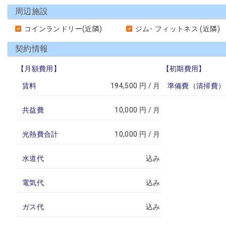
周辺施設
コインランドリー(近隣)
ジム･ フィットネス (近隣)
契約情報
【月額費用】
【初期費用】
賃料
194,500 円 / 月
準備費（清掃費）
共益費
10,000 円 / 月
光熱費合計
10,000 円 / 月
水道代
込み
電気代
込み
ガス代
込み